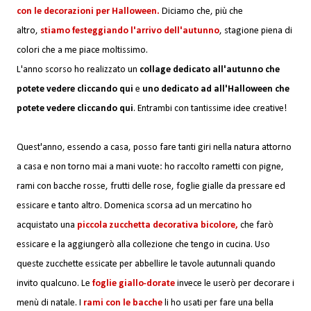
con le decorazioni per Halloween.
Diciamo che, più che
altro,
stiamo festeggiando l'arrivo dell'autunno
, stagione piena di
colori che a me piace moltissimo.
L'anno scorso ho realizzato un
collage dedicato all'autunno che
potete vedere
cliccando qui
e
uno dedicato ad all'Halloween che
potete vedere
cliccando qui
. Entrambi con tantissime idee creative!
Quest'anno, essendo a casa, posso fare tanti giri nella natura attorno
a casa e non torno mai a mani vuote: ho raccolto rametti con pigne,
rami con bacche rosse, frutti delle rose, foglie gialle da pressare ed
essicare e tanto altro. Domenica scorsa ad un mercatino ho
acquistato una
piccola zucchetta decorativa bicolore,
che farò
essicare e la aggiungerò alla collezione che tengo in cucina. Uso
queste zucchette essicate per abbellire le tavole autunnali quando
invito qualcuno. Le
foglie giallo-dorate
invece le userò per decorare i
menù di natale. I
rami con le bacche
li ho usati per fare una bella