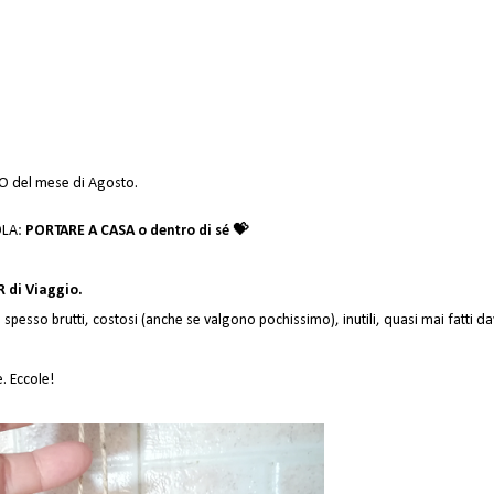
IO
 del mese di Agosto.
OLA:
 PORTARE A CASA o dentro di sé 💝
SOUVENIR di Viaggio. 
spesso brutti, costosi (anche se valgono pochissimo), inutili, quasi mai fatti da
. Eccole!