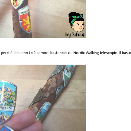
rché abbiamo i più comodi bastoncini da Nordic Walking telescopici. Il bastone