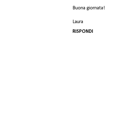
Buona giornata!
Laura
RISPONDI
P
o