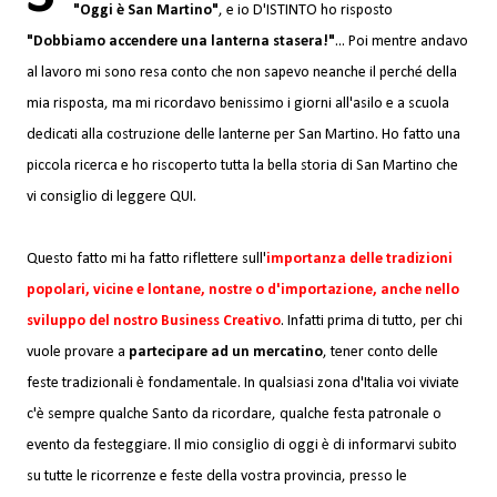
"Oggi è San Martino"
, e io D'ISTINTO ho risposto
"Dobbiamo accendere una lanterna stasera!"
... Poi mentre andavo
al lavoro mi sono resa conto che non sapevo neanche il perché della
mia risposta, ma mi ricordavo benissimo i giorni all'asilo e a scuola
dedicati alla costruzione delle lanterne per San Martino. Ho fatto una
piccola ricerca e ho riscoperto
tutta la bella storia di San Martino che
vi consiglio di leggere QUI
.
Questo fatto mi ha fatto riflettere sull'
importanza delle tradizioni
popolari, vicine e lontane, nostre o d'importazione, anche nello
sviluppo del nostro Business Creativo
. Infatti prima di tutto, per chi
vuole provare a
partecipare ad un mercatino
, tener conto delle
feste tradizionali è fondamentale. In qualsiasi zona d'Italia voi viviate
c'è sempre qualche Santo da ricordare, qualche festa patronale o
evento da festeggiare. Il mio consiglio di oggi è di informarvi subito
su tutte le ricorrenze e feste della vostra provincia, presso le