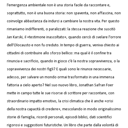
l'emergenza ambientale non è una storia facile da raccontare e,
soprattutto, non è una buona storia: non spaventa, non affascina, non
coinvolge abbastanza da indurci a cambiare la nostra vita. Per questo
rimaniamo indifferenti, o paralizzati: la stessa reazione che suscitò
Jan Karski, il «testimone inascoltato», quando cercò di svelare l'orrore
dell'Olocausto e non fu creduto. In tempo di guerra, veniva chiesto ai
cittadini di contribuire allo sforzo bellico: ma qual è il confine tra
rinuncia e sacrificio, quando in gioco c'è la nostra sopravvivenza, o la
sopravvivenza dei nostri figli? E quali sono le rinunce necessarie,
adesso, per salvare un mondo ormai trasformato in una immensa
fattoria a cielo aperto? Nel suo nuovo libro, Jonathan Safran Foer
mette in campo tutte le sue risorse di scrittore per raccontare, con
straordinario impatto emotivo, la crisi climatica che è anche «crisi
della nostra capacità di credere», mescolando in modo originalissimo
storie di famiglia, ricordi personali, episodi biblici, dati scientifici
rigorosi e suggestioni futuristiche. Un libro che parte dalla volontà di